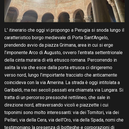
L’ itinerario che oggi vi propongo a Perugia si snoda lungo il
caratteristico borgo medievale di Porta Sant’Angelo,
prendendo avvio da piazza Grimana, area in cui si erge
l’imponente Arco di Augusto, ovvero l’entrata settentrionale
della cinta muraria di età etrusco romana. Percorrendo in
salita la via che esce dalla porta etrusca ci dirigeremo
verso nord, lungo l’impoirtante tracciato che anticamente
coincideva con la via Amerina. La strada è oggi intitolata a
Garibaldi, ma nei secoli passati era chiamata via Lungara. Si
tratta di un percorso pressoché rettilineo, che sale in
direzione nord, attraversando vicoli e piazzette i cui
toponimi sono molto interessanti: via dei Tornitori, via dei
Pellari, via della Cera, via dell’Oro, via della Spada, nomi che
testimoniano la presenza di botteghe e corporazioni di