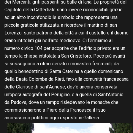
dei Mercanti: grifi passanti su balle di lana. Le proprietà del
Capitolo della Cattedrale sono invece riconoscibili grazie
ad un altro inconfondibile simbolo che rappresenta una
piccola graticola stilizzata, a ricordare il martirio di san
Lorenzo, santo patrono della città a cui il castello e il duomo
erano intitolati già nell’alto medioevo. Ci fermiamo al
numero civico 104 per scoprire che l’edificio privato era un
tempo la chiesa intitolata a San Cristoforo. Poco più avanti
si susseguono a ritmo serrato i monasteri femminili, da
quello benedettino di Santa Caterina a quello domenicano
della Beata Colomba da Rieti, fino alla comunità francescana
delle Clarisse di sant’Agnese, dov’è ancora conservata
un’opera autografa del Perugino, e a quella di Sant’Antonio
da Padova, dove un tempo risiedevano le monache che
commissionarono a Piero della Francesca il fsuo
amosissimo polittico oggi esposto in Galleria.