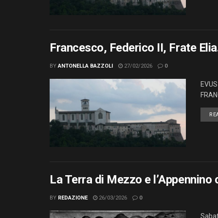
Francesco, Federico II, Frate Eli
BY
ANTONELLA BAZZOLI
27/02/2026
0
EVUS 
FRANC
RE
La Terra di Mezzo e l’Appennino 
BY
REDAZIONE
26/03/2026
0
Sabat