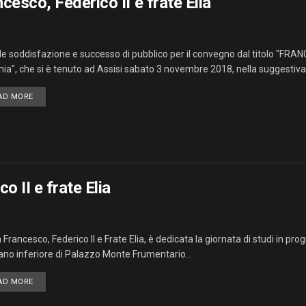
esco, Federico II e frate Elia
e soddisfazione e successo di pubblico per il convegno dal titolo "FRANC
mia", che si è tenuto ad Assisi sabato 3 novembre 2018, nella suggestiva.
AD MORE
 II e frate Elia
 Francesco, Federico II e Frate Elia, è dedicata la giornata di studi in 
iano inferiore di Palazzo Monte Frumentario...
AD MORE