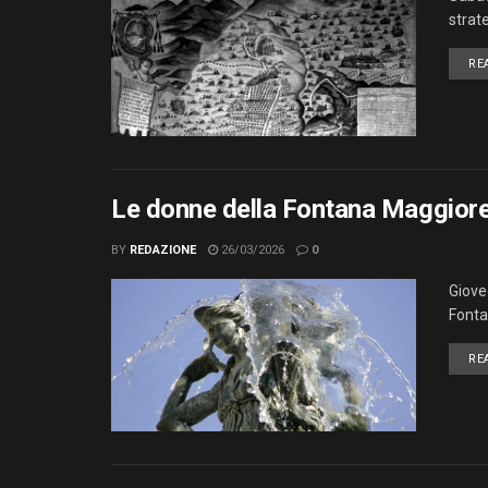
strat
RE
Le donne della Fontana Maggior
BY
REDAZIONE
26/03/2026
0
Giove
Fonta
RE