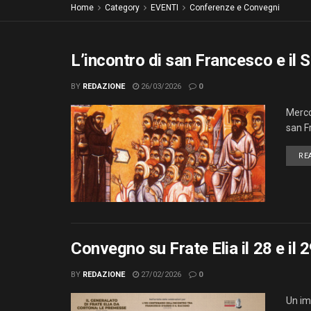
Home
Category
EVENTI
Conferenze e Convegni
L’incontro di san Francesco e il
BY
REDAZIONE
26/03/2026
0
Merco
san Fr
RE
Convegno su Frate Elia il 28 e il
BY
REDAZIONE
27/02/2026
0
Un im