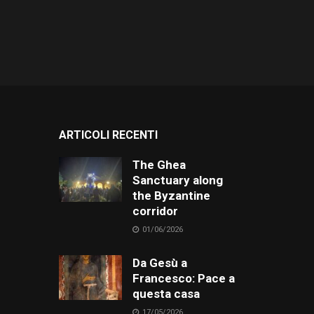
ARTICOLI RECENTI
The Ghea
Sanctuary along
the Byzantine
corridor
01/06/2026
Da Gesù a
Francesco: Pace a
questa casa
17/05/2026