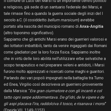
Il comune di Luco dei Marsi fu un importante centro politico
e religioso, già sede di un santuario federale dei Marsi, e
tale rimase fino a quando la guerra sociale degli inizi del I
secolo a.C. (il cosiddetto
bellum marsicum
) avrebbe
portato alla nascita del municipio romano di
Anxa-Angitia
(altro toponimo significativo).
Sappiamo che gli antichi Marsi erano dei guerrieri valorosi e
dei lottatori imbattibili, tanto da venire ingaggiati dai Romani
come gladiatori per la loro forza fisica. Sappiamo inoltre
che in virtù delle loro abilità nell’utilizzare erbe selvatiche a
scopo terapeutico e nel preparare veleni e antidoti, i Marsi
furono molto apprezzati e ricercati come maghi e guaritori.
Parlando dei vari popoli impegnati nella battaglia tra Turno
ed Enea, Virgilio così descriveva un guerriero proveniente
dalla Marsica: “
Era gran ciurmatore e con gli incanti e col
tatto ogni serpe addormentava. De gl’idri, de le vipere e de
gli aspi placava l’ira, raddolciva il tosco, e risanava i morsi
”
(Eneide,VII, 1149-1153).