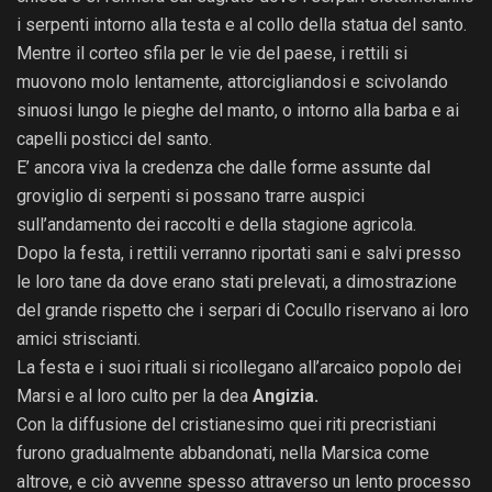
i serpenti intorno alla testa e al collo della statua del santo.
Mentre il corteo sfila per le vie del paese, i rettili si
muovono molo lentamente, attorcigliandosi e scivolando
sinuosi lungo le pieghe del manto, o intorno alla barba e ai
capelli posticci del santo.
E’ ancora viva la credenza che dalle forme assunte dal
groviglio di serpenti si possano trarre auspici
sull’andamento dei raccolti e della stagione agricola.
Dopo la festa, i rettili verranno riportati sani e salvi presso
le loro tane da dove erano stati prelevati, a dimostrazione
del grande rispetto che i serpari di Cocullo riservano ai loro
amici striscianti.
La festa e i suoi rituali si ricollegano all’arcaico popolo dei
Marsi e al loro culto per la dea
Angizia.
Con la diffusione del cristianesimo quei riti precristiani
furono gradualmente abbandonati, nella Marsica come
altrove, e ciò avvenne spesso attraverso un lento processo