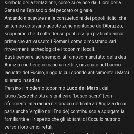
simbolo della tentazione, come si evince dal Libro della
Genesi nell’episodio del peccato originale.
Andando a scavare nelle consuetudini dei popoli italici che
un tempo abitavano queste zone montuose dell’Abruzzo,
scopriamo che il culto dei serpenti era qui praticato ancor
prima che arrivassero i Romani, come dimostrano vari
ritrovamenti archeologici e i toponimi locali.
Basti pensare, ad esempio, al famoso manufatto della dea
Angizia che tiene in mano un rettile, rinvenuto nel bacino
lacustre del Fucino, lungo le cui sponde anticamente i Marsi
si erano insediati.
Persino il moderno toponimo
Luco dei Marsi,
dal
latino
lucus
che sta a significare “bosco sacro” (con
riferimento alla radura nel bosco dedicata ad Angizia di cui
parla anche Virgilio nell’Eneide) contribuisce a spiegare la
familiarità e il rispetto che gli abitanti di Cocullo nutrono
verso i loro amici rettili.