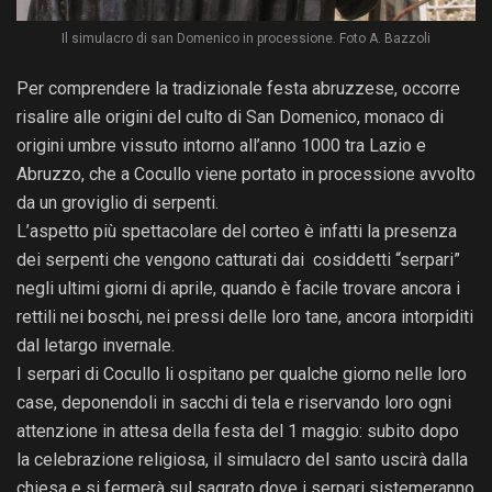
Il simulacro di san Domenico in processione. Foto A. Bazzoli
Per comprendere la tradizionale festa abruzzese, occorre
risalire alle origini del culto di San Domenico, monaco di
origini umbre vissuto intorno all’anno 1000 tra Lazio e
Abruzzo, che a Cocullo viene portato in processione avvolto
da un groviglio di serpenti.
L’aspetto più spettacolare del corteo è infatti la presenza
dei serpenti che vengono catturati dai cosiddetti “serpari”
negli ultimi giorni di aprile, quando è facile trovare ancora i
rettili nei boschi, nei pressi delle loro tane, ancora intorpiditi
dal letargo invernale.
I serpari di Cocullo li ospitano per qualche giorno nelle loro
case, deponendoli in sacchi di tela e riservando loro ogni
attenzione in attesa della festa del 1 maggio: subito dopo
la celebrazione religiosa, il simulacro del santo uscirà dalla
chiesa e si fermerà sul sagrato dove i serpari sistemeranno