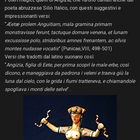
poeta abruzzese Silio Italico, con questi suggestivi e
impressionanti versi:
“
Æetæ prolem Anguitiam
,
mala gramina primam
monstravisse ferunt, tactuque domare venena, et lunam
excussisse polo, stridoribus amnes frenantem, ac silvis
montes nudasse vocatis
” (Punicae,VIII, 498-501)
Versi che tradotti dal latino suonano così:
“
Angizia, figlia di Eete, per prima scoprì le male erbe, così
dicono, e maneggiava da padrona i veleni e traeva giù la
luna dal cielo, con le grida i fiumi tratteneva, e chiamandole
spogliava i monti delle selve
” .