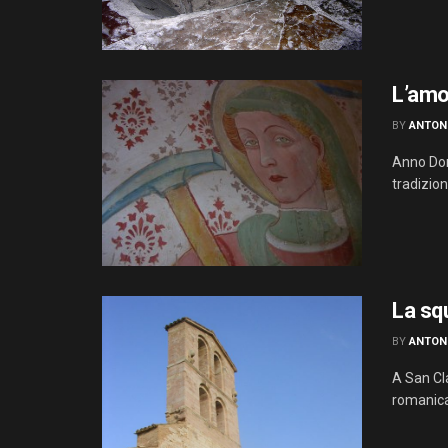
L’amo
BY
ANTON
Anno Domi
tradizio
La squ
BY
ANTON
A San Cla
romanica 