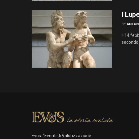
I Lupe
BY
ANTON
ll 14 feb
secondo il
Evus: “Eventi di Valorizzazione