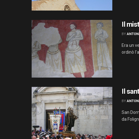
Il mi
BY
ANTON
Era un ve
ordinò l’ar
Il san
BY
ANTON
San Dome
da Folig