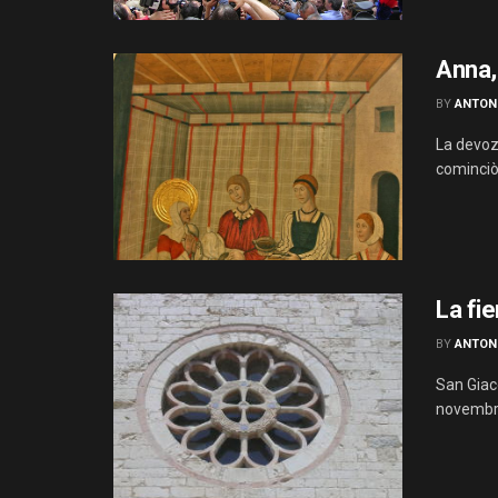
Anna, 
BY
ANTON
La devozi
cominciò 
La fie
BY
ANTON
San Giaco
novembre