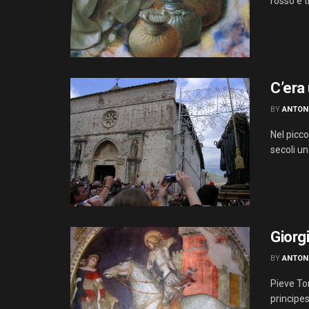
rosso e tr
C’era
BY
ANTON
Nel picco
secoli un
Giorgi
BY
ANTON
Pieve Tor
principes