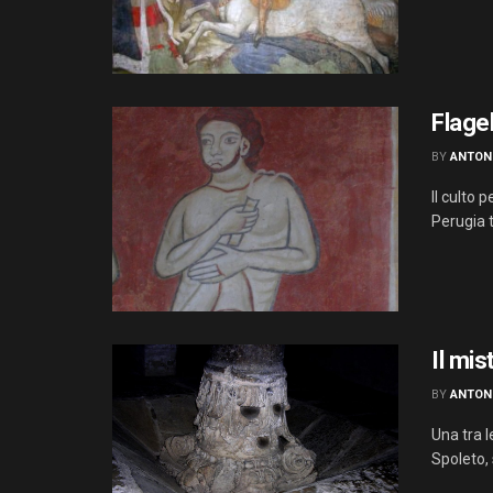
Flage
BY
ANTON
Il culto 
Perugia t
Il mis
BY
ANTON
Una tra l
Spoleto, s