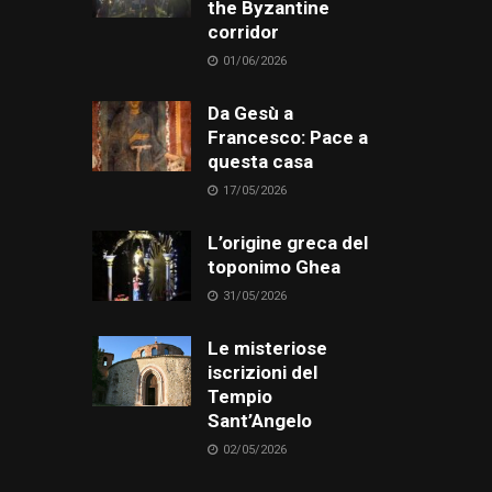
the Byzantine
corridor
01/06/2026
Da Gesù a
Francesco: Pace a
questa casa
17/05/2026
L’origine greca del
toponimo Ghea
31/05/2026
Le misteriose
iscrizioni del
Tempio
Sant’Angelo
02/05/2026