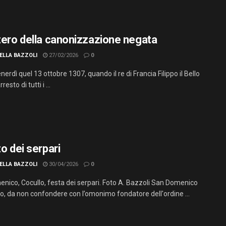
stero della canonizzazione negata
ELLA BAZZOLI
27/02/2026
0
nerdì quel 13 ottobre 1307, quando il re di Francia Filippo il Bello
resto di tutti i ...
to dei serpari
ELLA BAZZOLI
30/04/2026
0
nico, Cocullo, festa dei serpari. Foto A. Bazzoli San Domenico
no, da non confondere con l’omonimo fondatore dell'ordine ...