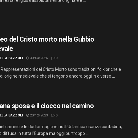
a festa religiosa assolutamente originale e ...
teo del Cristo morto nella Gubbio
vale
ELLA BAZZOLI
30/04/2026
0
 Rappresentazioni del Cristo Morto sono tradizioni folkloriche e
 di origine medievale che si tengono ancora oggi in diverse ...
iana sposa e il ciocco nel camino
ELLA BAZZOLI
20/12/2023
0
 nel camino e le dodici magiche nottiUn'antica usanza contadina,
diffusa in tutta l'Europa ma oggi purtroppo ...