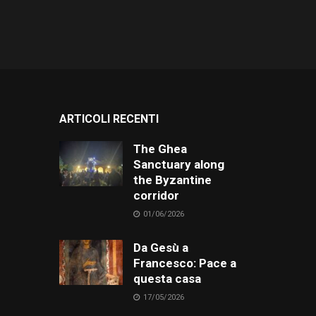
ARTICOLI RECENTI
The Ghea
Sanctuary along
the Byzantine
corridor
01/06/2026
Da Gesù a
Francesco: Pace a
questa casa
17/05/2026