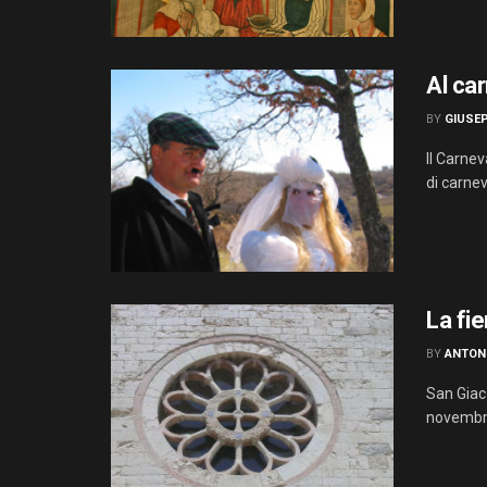
Al ca
BY
GIUSE
Il Carnev
di carnev
La fie
BY
ANTON
San Giaco
novembre