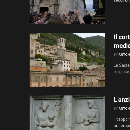
secoli un
Il cor
medie
BY
ANTON
Le Sacre
religiose
L’anz
BY
ANTON
Il ceppo
un tempo 