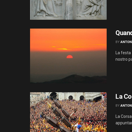
Quand
BY
ANTON
La festa 
nostro p
La Co
BY
ANTON
La Corsa 
appuntame