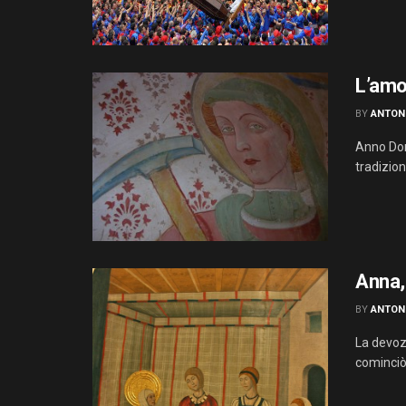
L’amo
BY
ANTON
Anno Domi
tradizio
Anna, 
BY
ANTON
La devozi
cominciò 