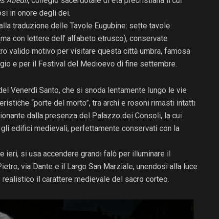
s Atiedii
, collegio sacerdotale di età precristiana il cui
si in onore degli dei.
 alla traduzione delle Tavole Eugubine: sette tavole
 (ma con lettere dell’ alfabeto etrusco), conservate
ltro valido motivo per visitare questa città umbra, famosa
io e per il Festival del Medioevo di fine settembre.
del Venerdì Santo, che si snoda lentamente lungo le vie
ristiche “porte del morto”, tra archi e rosoni rimasti intatti
ionante dalla presenza del Palazzo dei Consoli, la cui
li edifici medievali, perfettamente conservati con la
ieri, si usa accendere grandi falò per illuminare il
ietro, via Dante e il Largo San Marziale, unendosi alla luce
realistico il carattere medievale del sacro corteo.