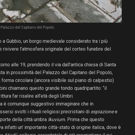
o, Palazzo del Capitano del Popolo
 a Gubbio, un borgo medievale considerato tra i più
e rivivere l’atmosfera originale del corteo funebre del
orno alle 19, prendendo il via dall’antica chiesa di Santa
osta in prossimità del Palazzo del Capitano del Popolo,
forma circolare (ancora visibile sul piano di calpestio)
bini chiamano questo grande tondo quadripartito: “il
ttura far risalire all’età degli Umbri.
 ma è comunque suggestivo immaginare che in
rsi svolti i rituali religiosi precristiani di
espiazione
e
 porte della città umbra
Ikuvium.
Prima che questo
infatti un’ importante città-stato di origine italica, dove è