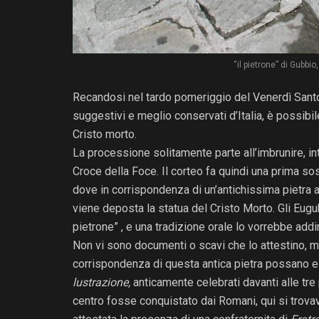
“il pietrone” di Gubbi
Recandosi nel tardo pomeriggio del Venerdì Santo
suggestivi e meglio conservati d’Italia, è possibil
Cristo morto.
La processione solitamente parte all’imbrunire, int
Croce della Foce. Il corteo fa quindi una prima s
dove in corrispondenza di un’antichissima pietra a 
viene deposta la statua del Cristo Morto. Gli Eugu
pietrone” , e una tradizione orale lo vorrebbe addiri
Non vi sono documenti o scavi che lo attestino,
corrispondenza di questa antica pietra possano esse
lustrazione,
anticamente celebrati davanti alle tre
centro fosse conquistato dai Romani, qui si trovava 