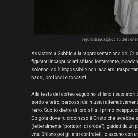
Figuranti incappucciati del corte
Assistere a Gubbio alla rappresentazione del Crist
figuranti incappucciati sfilano lentamente, ince
solenne, ed è impossibile non lasciarsi trasportare
bassi, profondi e toccanti.
Alla testa del corteo eugubino sfilano i suonatori 
sordo e tetro, percossi dai musici alternativamente 
ferro. Subito dietro di loro sfila il primo incappuc
Golgota dove fu crocifisso il Cristo che avrebbe s
(letteralmente “portatori di croce”), guidati da u
vita. Sfilano poi gli altri confratelli, ciascuno con 