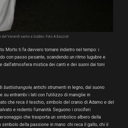
o del Venerdì santo a Gubbio. Foto A.Bazzoli
o Morto ti fa davvero tornare indietro nel tempo: i
dendo con passo pesante, scandendo un ritmo lugubre e
 dall’atmosfera mistica dei canti e dei suoni dai toni
di
battistrangole
, antichi strumenti in legno, dal suono
su entrambi i lati con l’utilizzo di maniglie in
ciato che reca il teschio, simbolo del cranio di Adamo e del
alvato e redento l’umanità. Seguono i crociferi
n personaggio che trasporta un simbolico albero della
un simbolo della passione in mano: chi reca il gallo, chi il