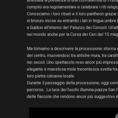
attestata la presenza di una confraternita di
Fratre
compito era regolamentare e celebrare i riti religio
Conosciamo i loro rituali e il loro pantheon grazie
in bronzo incise su entrambi i lati in lingua umbra
a Gubbio all’interno del Palazzo dei Consoli. Un’a
nel mondo anche per la Corsa dei Ceri del 15 magg
Ma torniamo a descrivere la processione storica 
del centro, muovendosi tra antiche mura, tra caratte
nei secoli. Uno spettacolo reso ancor più impress
elegante e maestosa mole trecentesca svetta tra g
loro pietra calcarea locale.
Durante il passaggio della processione, oggi come 
percorso. La luce dei fuochi illumina piazza San P
delle fiaccole che rendono ancor più suggestivo e 