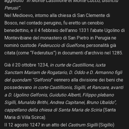
aggredito
“in Monte Castillione et Monte Cucco, districtu
Perusii”.
Nel Medioevo, intorno alla chiesa di San Clemente di
Bosco, nel contado perugino, fu eretto un cenobio
benedettino, e il 4 febbraio dell’anno 1331 l’abate Ugolino di
Montevibiane del monastero di San Pietro in Perugia ne
nominò custode
Federuccio di Guelfone
, personalità già
citata (come “Federutius”) in documenti d’archivio nel 1285.
Già il 20 ottobre 1234,
in curte de Castillione, iuxta
Sanctam Mariam de Rogatario, D. Oddo e D. Armanno figli
del quondam “Gelfonis
” vennero alla divisione dei beni che
possedevano
in corte Castillionis, Sigilli, et Rancare, avanti
a D. Ugolino Gelfonis, Guidutio Alberti, Filippo plebano
Sigilli, Munaldo Brithi, Andrea Capitanei, Bruno Ubaldo”,
cappellano della chiesa di Santa Maria de Sciria
(Santa
Maria di Villa Scirca).
Il 12 agosto 1247 in un atto del
Castrum Sigilli
(Sigillo)