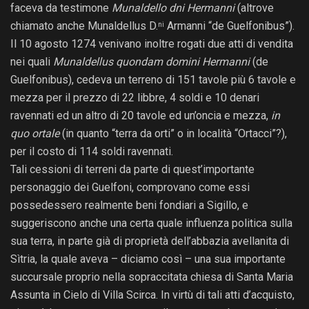
faceva da testimone
Munaldello dni Hermanni
(altrove
chiamato anche Munaldellus D.
Armanni “de Guelfonibus”).
ni
Il 10 agosto 1274 venivano inoltre rogati due atti di vendita
nei quali
Munaldellus quondam domini Hermanni
(de
Guelfonibus), cedeva un terreno di 151 tavole più 6 tavole e
mezza per il prezzo di 22 libbre, 4 soldi e 10 denari
ravennati ed un altro di 20 tavole ed un’oncia e mezza,
in
quo ortale
(in quanto “terra da orti” o in località “Ortacci”?),
per il costo di 114 soldi ravennati.
Tali cessioni di terreni da parte di quest’importante
personaggio dei Guelfoni, comprovano come essi
possedessero realmente beni fondiari a Sigillo, e
suggeriscono anche una certa quale influenza politica sulla
sua terra, in parte già di proprietà dell’abbazia avellanita di
Sìtria, la quale aveva – diciamo così – una sua importante
succursale proprio nella sopraccitata chiesa di Santa Maria
Assunta in Cielo di Villa Scirca. In virtù di tali atti d’acquisto,