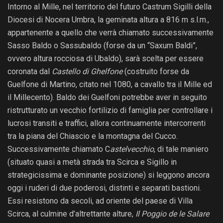
Intorno al Mille, nel territorio del futuro Castrum Sigilli della
Diocesi di Nocera Umbra, la geminata altura a 816 m s.l.m.,
appartenente a quello che verrà chiamato successivamente
Sasso Baldo o Sassubaldo (forse da un “Saxum Baldi”,
ovvero altura rocciosa di Ubaldo), sarà scelta per essere
coronata dal
Castello di Ghelfone
(costruito forse da
Guelfone di Martino, citato nel 1080, a cavallo tra il Mille ed
il Millecento). Baldo dei Guelfoni potrebbe aver in seguito
ristrutturato un vecchio fortilizio di famiglia per controllare i
lucrosi transiti e traffici, allora continuamente intercorrenti
tra la piana del Chiascio e la montagna del Cucco.
Successivamente chiamato C
astelvecchio
, di tale maniero
(situato quasi a metà strada tra Scirca e Sigillo in
strategicissima e dominante posizione) si leggono ancora
oggi i ruderi di due poderosi, distinti e separati bastioni.
Essi resistono da secoli, ad oriente del paese di Villa
Scirca, al culmine d’altrettante alture,
Il Poggio de le Salare