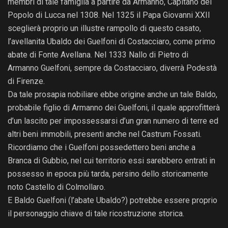
membri di tale famiglia a partire da Armanno, Capitano del
Popolo di Lucca nel 1308. Nel 1325 il Papa Giovanni XXII
sceglierà proprio un illustre rampollo di questo casato,
l’avellanita Ubaldo dei Guelfoni di Costacciaro, come primo
abate di Fonte Avellana. Nel 1333 Nallo di Pietro di
Armanno Guelfoni, sempre da Costacciaro, diverrà Podestà
di Firenze.
Da tale prosapia nobiliare ebbe origine anche un tale Baldo,
probabile figlio di Armanno dei Guelfoni, il quale approfitterà
d’un lascito per impossessarsi d’un gran numero di terre ed
altri beni immobili, presenti anche nel Castrum Fossati.
Ricordiamo che i Guelfoni possedettero beni anche a
Branca di Gubbio, nel cui territorio essi sarebbero entrati in
possesso in epoca più tarda, persino dello storicamente
noto Castello di Colmollaro.
E Baldo Guelfoni (l’abate Ubaldo?) potrebbe essere proprio
il personaggio chiave di tale ricostruzione storica.