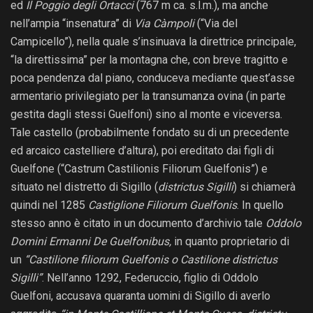
ed
Il Poggio degli Ortacci
(767 m ca. s.l.m.), ma anche
nell’ampia “insenatura” di
Via Càmpoli
(“Via del
Campicello”), nella quale s’insinuava la direttrice principale,
“la direttissima” per la montagna che, con breve tragitto e
poca pendenza dal piano, conduceva mediante quest’asse
armentario privilegiato per la transumanza ovina (in parte
gestita dagli stessi Guelfoni) sino al monte e viceversa.
Tale castello (probabilmente fondato su di un precedente
ed arcaico castelliere d’altura), poi ereditato dai figli di
Guelfone (“Castrum Castilionis Filiorum Guelfonis”) e
situato nel distretto di Sigillo (
districtus Sigilli
) si chiamerà
quindi nel 1285
Castiglione Filiorum Guelfonis
. In quello
stesso anno è citato in un documento d’archivio tale
Oddolo
Domini Ermanni
De Guelfonibus,
in quanto proprietario di
un
“Castilione filiorum Guelfonis o Castilione districtus
Sigilli”
. Nell’anno 1292, Federuccio, figlio di Oddolo
Guelfoni, accusava quaranta uomini di Sigillo di averlo