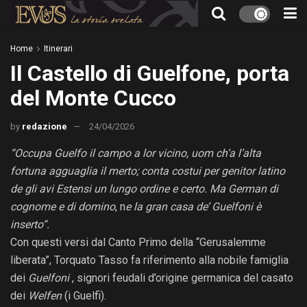
Home
Itinerari
Il Castello di Guelfone, porta
del Monte Cucco
by
redazione
24/04/2026
“Occupa Guelfo il campo a lor vicino, uom ch’a l’alta
fortuna agguaglia il merto; conta costui per genitor latino
de gli avi Estensi un lungo ordine e certo.
Ma German di
cognome e di domino
, n
e
la
gran casa
de’
Guelfoni è
inserto
“.
Con questi versi dal Canto Primo della “Gerusalemme
liberata”, Torquato Tasso fa riferimento alla nobile famiglia
dei
Guelfoni
, signori feudali d’origine germanica del casato
dei
Welfen
(i Guelfi).