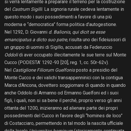
si verrà lentamente a preparare il terreno per la costruzione
del
Castrum Sigilli
. La signoria rurale cedeva lentamente in
questo modo i suoi possedimenti a favore di una più
moderna e “democratica” forma politica d’autogestione.
Nel 1292, D. Giovanni
d. Balionis
,
qui dicit se esse
emancipatus a dicto suo patre
, risulta uno dei fideiussori di
un gruppo di uomini di Sigillo, accusati da Federuccio
Oddoli
di aver occupato illecitamente le sue terre sul Monte
Cucco (PODESTA’ 1292-93 [20], reg. 1, cc. 50r-62v).
Nel
Castiglione Filiorum Guelfonis
posto a presidio del
Monte Cucco e dei valichi transappenninici con la contigua
Marca d’Ancona, dovettero soggiornare di quando in quando
anche Oddolo di Armanno od Ermanno Guelfoni ed i suoi
figli, i quali, non si sa bene il perché, proprio verso gli anni
ottanta del 1200, inizieranno ad alienare parte dei propri
possedimenti del Cucco in favore degli “homines de loco”
di Costacciaro, permettendo in tal modo la nascita ufficiale
della locale
Universitas hominum
(storicamente continuata