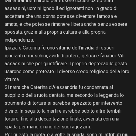
Ma entrambe finirono per essere uccise da spietati
assassini, uomini ignobili ed ignoranti non in grado di
accettare che una donna potesse diventare famosa e
amata, e che potesse rimanere libera anche senza essere
sposata, grazie alla propria cultura e alla propria
indipendenza.
Ipazia e Caterina furono vittime dell’invidia di esseri
ignoranti e meschini, avidi di potere, gelosi e fanatici. Vili
assassini che per giustificare il proprio deprecabile gesto
usarono come pretesto il diverso credo religioso della loro
vittima.
Si narra che Caterina d’Alessandria fu condannata al
supplizio della ruota dentata, ma secondo la leggenda lo
strumento di tortura si sarebbe spezzato per intervento
divino. In seguito la martire avrebbe subìto altre terribili
torture, fino alla decapitazione finale, avvenuta con una
spada per mano di uno dei suoi aguzzini.
Per questo la ruota, e a volte la spada, sono gli attributi più