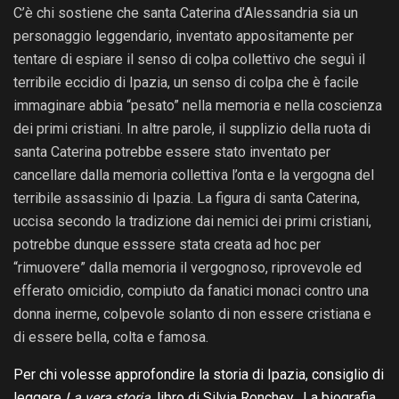
C’è chi sostiene che santa Caterina d’Alessandria sia un
personaggio leggendario, inventato appositamente per
tentare di espiare il senso di colpa collettivo che seguì il
terribile eccidio di Ipazia, un senso di colpa che è facile
immaginare abbia “pesato” nella memoria e nella coscienza
dei primi cristiani. In altre parole, il supplizio della ruota di
santa Caterina potrebbe essere stato inventato per
cancellare dalla memoria collettiva l’onta e la vergogna del
terribile assassinio di Ipazia. La figura di santa Caterina,
uccisa secondo la tradizione dai nemici dei primi cristiani,
potrebbe dunque esssere stata creata ad hoc per
“rimuovere” dalla memoria il vergognoso, riprovevole ed
efferato omicidio, compiuto da fanatici monaci contro una
donna inerme, colpevole solanto di non essere cristiana e
di essere bella, colta e famosa.
Per chi volesse approfondire la storia di Ipazia, consiglio di
leggere
La vera storia
, libro di Silvia Ronchey. La biografia