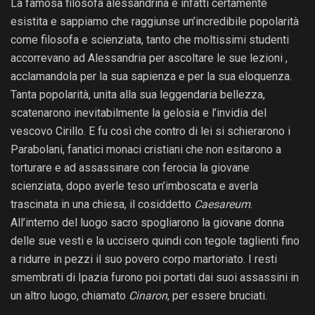
La famosa filosofa alessandrina è infatti certamente
esistita e sappiamo che raggiunse un’incredibile popolarità
come filosofa e scienziata, tanto che moltissimi studenti
accorrevano ad Alessandria per ascoltare le sue lezioni ,
acclamandola per la sua sapienza e per la sua eloquenza.
Tanta popolarità, unita alla sua leggendaria bellezza,
scatenarono inevitabilmente la gelosia e l’invidia del
vescovo Cirillo. E fu così che contro di lei si schierarono i
Parabolani, fanatici monaci cristiani che non esitarono a
torturare e ad assassinare con ferocia la giovane
scienziata, dopo averle teso un’imboscata e averla
trascinata in una chiesa, il cosiddetto
Caesareum
.
All’interno del luogo sacro spogliarono la giovane donna
delle sue vesti e la uccisero quindi con tegole taglienti fino
a ridurre in pezzi il suo povero corpo martoriato. I resti
smembrati di Ipazia furono poi portati dai suoi assassini in
un altro luogo, chiamato
Cinaron
, per essere bruciati.