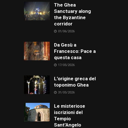
The Ghea
Sanctuary along
the Byzantine
corridor
01/06/2026
Da Gesù a
Francesco: Pace a
questa casa
17/05/2026
L’origine greca del
toponimo Ghea
31/05/2026
Le misteriose
iscrizioni del
Tempio
Sant’Angelo