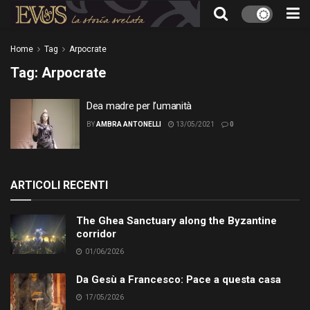
Home
Tag
Arpocrate
Tag:
Arpocrate
Dea madre per l’umanità
BY
AMBRA ANTONELLI
13/05/2021
0
ARTICOLI RECENTI
The Ghea Sanctuary along the Byzantine
corridor
01/06/2026
Da Gesù a Francesco: Pace a questa casa
17/05/2026