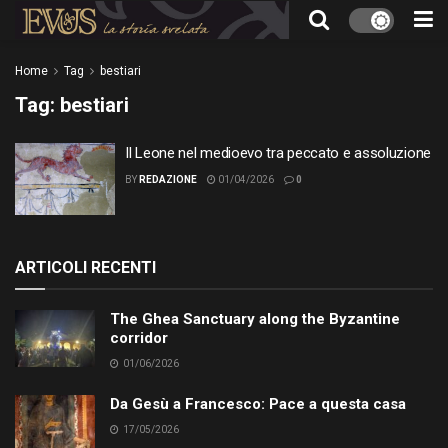
Home
Tag
bestiari
Tag:
bestiari
Il Leone nel medioevo tra peccato e assoluzione
BY
REDAZIONE
01/04/2026
0
ARTICOLI RECENTI
The Ghea Sanctuary along the Byzantine
corridor
01/06/2026
Da Gesù a Francesco: Pace a questa casa
17/05/2026