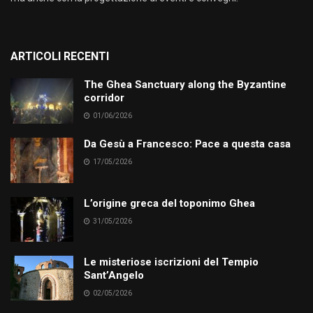
ARTICOLI RECENTI
The Ghea Sanctuary along the Byzantine
corridor
01/06/2026
Da Gesù a Francesco: Pace a questa casa
17/05/2026
L’origine greca del toponimo Ghea
31/05/2026
Le misteriose iscrizioni del Tempio
Sant’Angelo
02/05/2026