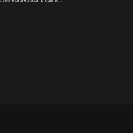
ivenne città etrusca. E' quanto ...