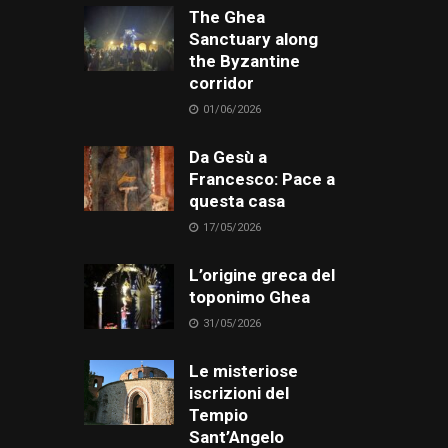
The Ghea
Sanctuary along
the Byzantine
corridor
01/06/2026
Da Gesù a
Francesco: Pace a
questa casa
17/05/2026
L’origine greca del
toponimo Ghea
31/05/2026
Le misteriose
iscrizioni del
Tempio
Sant’Angelo