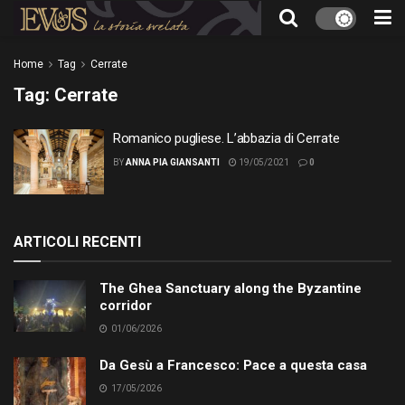
Home
Tag
Cerrate
Tag:
Cerrate
Romanico pugliese. L’abbazia di Cerrate
BY
ANNA PIA GIANSANTI
19/05/2021
0
ARTICOLI RECENTI
The Ghea Sanctuary along the Byzantine
corridor
01/06/2026
Da Gesù a Francesco: Pace a questa casa
17/05/2026