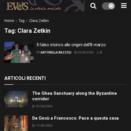
Home
Tag
Clara Zetkin
Tag:
Clara Zetkin
Il falso storico alle origini dell’8 marzo
BY
ANTONELLA BAZZOLI
24/04/2026
0
ARTICOLI RECENTI
The Ghea Sanctuary along the Byzantine
corridor
01/06/2026
Da Gesù a Francesco: Pace a questa casa
17/05/2026