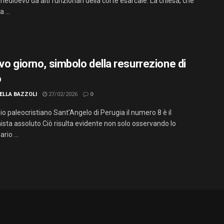
 medioevo da alti funzionari della corte esarcale. La chiesa, che
 ...
vo giorno, simbolo della resurrezione di
o
ELLA BAZZOLI
27/02/2026
0
o paleocristiano Sant'Angelo di Perugia il numero 8 è il
ista assoluto.Ciò risulta evidente non solo osservando lo
rio ...