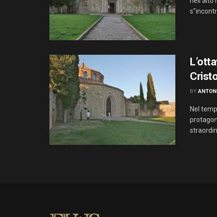
nell'alto
s''incontra
L’otta
Crist
BY
ANTON
Nel tempi
protagon
straordina