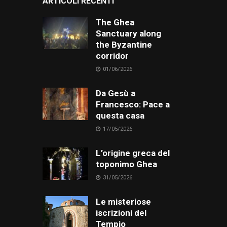
ARTICOLI RECENTI
The Ghea
Sanctuary along
the Byzantine
corridor
01/06/2026
Da Gesù a
Francesco: Pace a
questa casa
17/05/2026
L’origine greca del
toponimo Ghea
31/05/2026
Le misteriose
iscrizioni del
Tempio