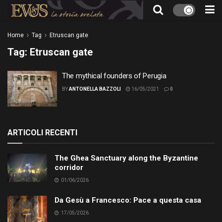
Home
Tag
Etruscan gate
Tag:
Etruscan gate
The mythical founders of Perugia
BY
ANTONELLA BAZZOLI
16/05/2021
0
ARTICOLI RECENTI
The Ghea Sanctuary along the Byzantine
corridor
01/06/2026
Da Gesù a Francesco: Pace a questa casa
17/05/2026