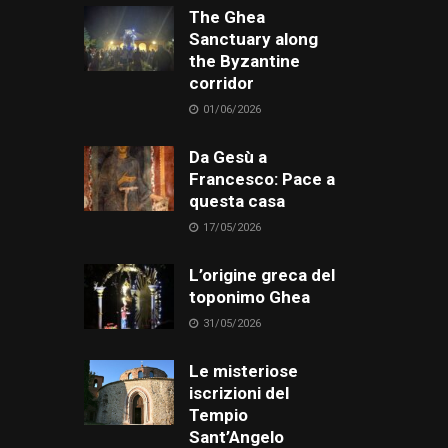
The Ghea
Sanctuary along
the Byzantine
corridor
01/06/2026
Da Gesù a
Francesco: Pace a
questa casa
17/05/2026
L’origine greca del
toponimo Ghea
31/05/2026
Le misteriose
iscrizioni del
Tempio
Sant’Angelo