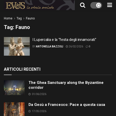
Home
Tag
Fauno
Tag:
Fauno
I Lupercalia e la “festa degli innamorati”
BY
ANTONELLA BAZZOLI
26/02/2026
0
ARTICOLI RECENTI
The Ghea Sanctuary along the Byzantine
corridor
01/06/2026
Da Gesù a Francesco: Pace a questa casa
17/05/2026