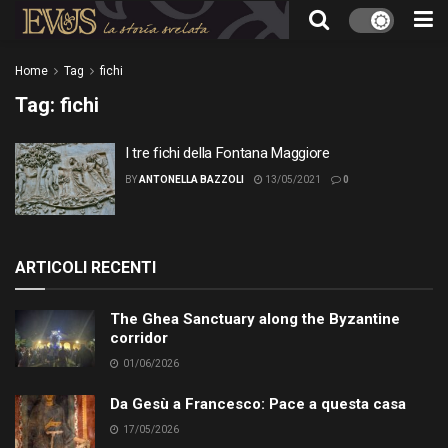
Home
Tag
fichi
Tag:
fichi
I tre fichi della Fontana Maggiore
BY
ANTONELLA BAZZOLI
13/05/2021
0
ARTICOLI RECENTI
The Ghea Sanctuary along the Byzantine
corridor
01/06/2026
Da Gesù a Francesco: Pace a questa casa
17/05/2026