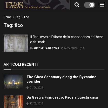
Home
Tag
fico
Tag:
fico
Il fico, ovvero l’albero della conoscenza del bene
e del male
BY
ANTONELLA BAZZOLI
24/04/2026
0
ARTICOLI RECENTI
The Ghea Sanctuary along the Byzantine
corridor
01/06/2026
Da Gesù a Francesco: Pace a questa casa
17/05/2026