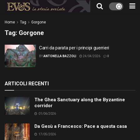
Home
Tag
Gorgone
Tag:
Gorgone
Carri da parata per i principi guerrieri
BY
ANTONELLA BAZZOLI
24/04/2026
0
ARTICOLI RECENTI
The Ghea Sanctuary along the Byzantine
corridor
01/06/2026
Da Gesù a Francesco: Pace a questa casa
17/05/2026