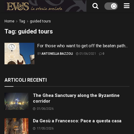
Home
Tag
guided tours
Tag:
guided tours
For those who want to get off the beaten path…
BY
ANTONELLA BAZZOLI
01/06/2021
0
ARTICOLI RECENTI
The Ghea Sanctuary along the Byzantine
corridor
01/06/2026
Da Gesù a Francesco: Pace a questa casa
17/05/2026