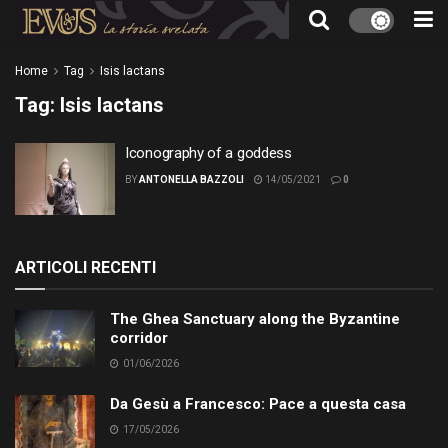
Home
Tag
Isis lactans
Tag:
Isis lactans
Iconography of a goddess
BY
ANTONELLA BAZZOLI
14/05/2021
0
ARTICOLI RECENTI
The Ghea Sanctuary along the Byzantine
corridor
01/06/2026
Da Gesù a Francesco: Pace a questa casa
17/05/2026