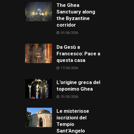
The Ghea
Sanctuary along
the Byzantine
corridor
01/06/2026
Da Gesù a
Francesco: Pace a
questa casa
17/05/2026
L’origine greca del
toponimo Ghea
31/05/2026
Le misteriose
iscrizioni del
Tempio
Sant’Angelo