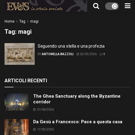
Home
Tag
magi
Tag:
magi
Seguendo una stella e una profezia
BY
ANTONELLA BAZZOLI
02/05/2026
0
ARTICOLI RECENTI
The Ghea Sanctuary along the Byzantine
corridor
01/06/2026
Da Gesù a Francesco: Pace a questa casa
17/05/2026