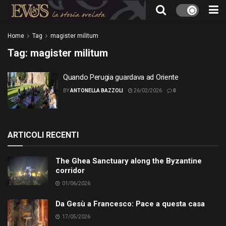
Home
Tag
magister militum
Tag:
magister militum
Quando Perugia guardava ad Oriente
BY
ANTONELLA BAZZOLI
26/02/2026
0
ARTICOLI RECENTI
The Ghea Sanctuary along the Byzantine
corridor
01/06/2026
Da Gesù a Francesco: Pace a questa casa
17/05/2026