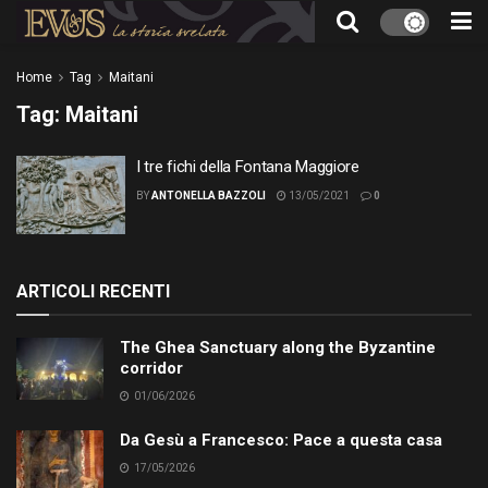
Home
Tag
Maitani
Tag:
Maitani
I tre fichi della Fontana Maggiore
BY
ANTONELLA BAZZOLI
13/05/2021
0
ARTICOLI RECENTI
The Ghea Sanctuary along the Byzantine
corridor
01/06/2026
Da Gesù a Francesco: Pace a questa casa
17/05/2026