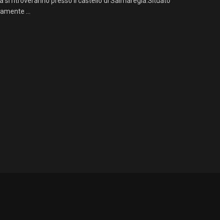
 si ritroveranno presso il castello di Salmaregia.Situato
amente ...