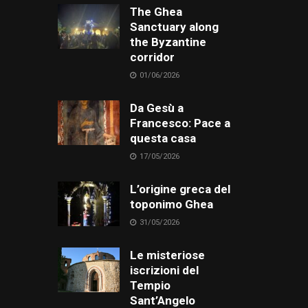
The Ghea
Sanctuary along
the Byzantine
corridor
01/06/2026
Da Gesù a
Francesco: Pace a
questa casa
17/05/2026
L’origine greca del
toponimo Ghea
31/05/2026
Le misteriose
iscrizioni del
Tempio
Sant’Angelo