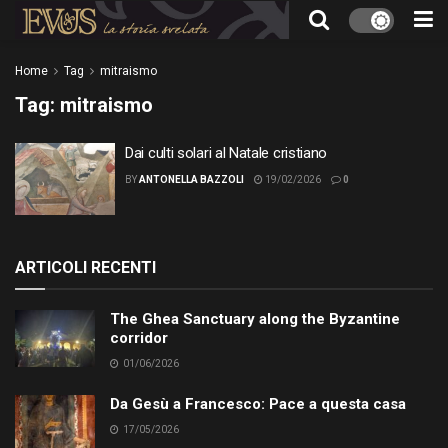
Home
Tag
mitraismo
Tag:
mitraismo
Dai culti solari al Natale cristiano
BY
ANTONELLA BAZZOLI
19/02/2026
0
ARTICOLI RECENTI
The Ghea Sanctuary along the Byzantine
corridor
01/06/2026
Da Gesù a Francesco: Pace a questa casa
17/05/2026