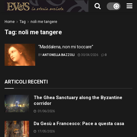
Home
Tag
noli me tangere
Tag:
noli me tangere
“Maddalena, non mi toccare”
BY
ANTONELLA BAZZOLI
30/04/2026
0
ARTICOLI RECENTI
The Ghea Sanctuary along the Byzantine
corridor
01/06/2026
Da Gesù a Francesco: Pace a questa casa
17/05/2026