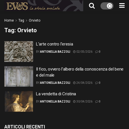
Home
Tag
Orvieto
Tag:
Orvieto
L’arte contro l’eresia
BY
ANTONELLA BAZZOLI
02/05/2026
0
Il fico, ovvero l’albero della conoscenza del bene
e del male
BY
ANTONELLA BAZZOLI
24/04/2026
0
La vendetta di Cristina
BY
ANTONELLA BAZZOLI
30/04/2026
0
ARTICOLI RECENTI