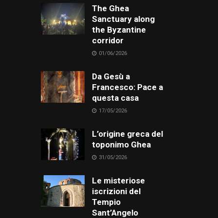
The Ghea
Sanctuary along
the Byzantine
corridor
01/06/2026
Da Gesù a
Francesco: Pace a
questa casa
17/05/2026
L’origine greca del
toponimo Ghea
31/05/2026
Le misteriose
iscrizioni del
Tempio
Sant’Angelo