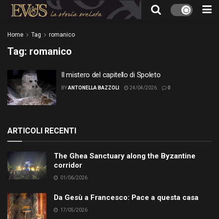
Home
Tag
romanico
Tag:
romanico
Il mistero del capitello di Spoleto
BY
ANTONELLA BAZZOLI
24/04/2026
0
ARTICOLI RECENTI
The Ghea Sanctuary along the Byzantine
corridor
01/06/2026
Da Gesù a Francesco: Pace a questa casa
17/05/2026