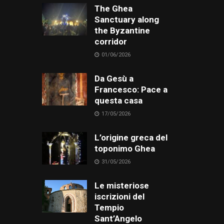
The Ghea
Sanctuary along
the Byzantine
corridor
01/06/2026
Da Gesù a
Francesco: Pace a
questa casa
17/05/2026
L’origine greca del
toponimo Ghea
31/05/2026
Le misteriose
iscrizioni del
Tempio
Sant’Angelo