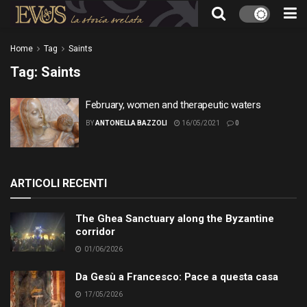
Home
Tag
Saints
Tag:
Saints
February, women and therapeutic waters
BY
ANTONELLA BAZZOLI
16/05/2021
0
ARTICOLI RECENTI
The Ghea Sanctuary along the Byzantine
corridor
01/06/2026
Da Gesù a Francesco: Pace a questa casa
17/05/2026