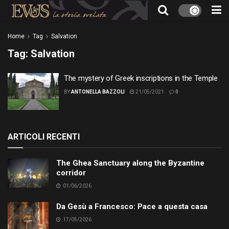
Home
Tag
Salvation
Tag:
Salvation
The mystery of Greek inscriptions in the Temple
BY
ANTONELLA BAZZOLI
21/05/2021
0
ARTICOLI RECENTI
The Ghea Sanctuary along the Byzantine
corridor
01/06/2026
Da Gesù a Francesco: Pace a questa casa
17/05/2026