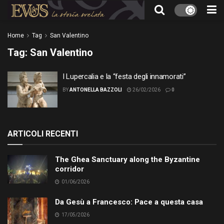
Home
Tag
San Valentino
Tag:
San Valentino
I Lupercalia e la “festa degli innamorati”
BY
ANTONELLA BAZZOLI
26/02/2026
0
ARTICOLI RECENTI
The Ghea Sanctuary along the Byzantine
corridor
01/06/2026
Da Gesù a Francesco: Pace a questa casa
17/05/2026