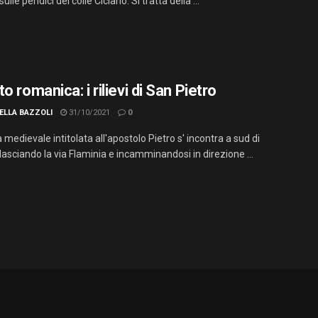
ulle pendici del colle Ciciano. Si tratta della ...
o romanica: i rilievi di San Pietro
ELLA BAZZOLI
31/10/2021
0
 medievale intitolata all'apostolo Pietro s' incontra a sud di
lasciando la via Flaminia e incamminandosi in direzione ...