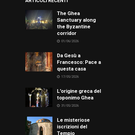
ARTICOLI RECENTI
The Ghea
Sanctuary along
the Byzantine
corridor
01/06/2026
Da Gesù a
Francesco: Pace a
questa casa
17/05/2026
L’origine greca del
toponimo Ghea
31/05/2026
Le misteriose
iscrizioni del
Tempio