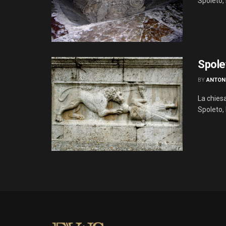
Spoleto, s
Spolet
BY
ANTON
La chiesa
Spoleto, 