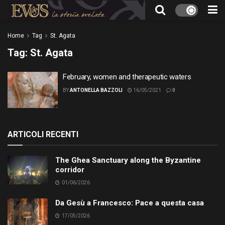
Home
Tag
St. Agata
Tag:
St. Agata
February, women and therapeutic waters
BY
ANTONELLA BAZZOLI
16/05/2021
0
ARTICOLI RECENTI
The Ghea Sanctuary along the Byzantine
corridor
01/06/2026
Da Gesù a Francesco: Pace a questa casa
17/05/2026