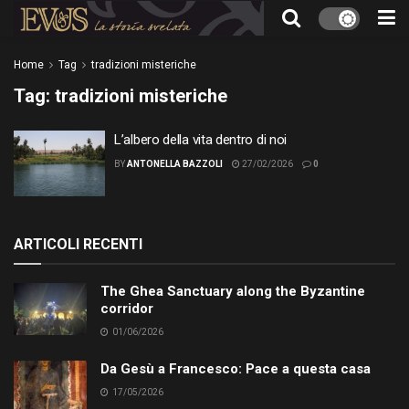
Home
Tag
tradizioni misteriche
Tag:
tradizioni misteriche
L’albero della vita dentro di noi
BY
ANTONELLA BAZZOLI
27/02/2026
0
ARTICOLI RECENTI
The Ghea Sanctuary along the Byzantine
corridor
01/06/2026
Da Gesù a Francesco: Pace a questa casa
17/05/2026