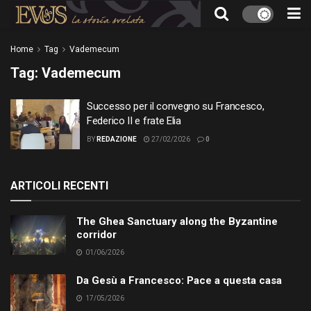
Home
Tag
Vademecum
Tag:
Vademecum
Successo per il convegno su Francesco,
Federico II e frate Elia
BY
REDAZIONE
27/02/2026
0
ARTICOLI RECENTI
The Ghea Sanctuary along the Byzantine
corridor
01/06/2026
Da Gesù a Francesco: Pace a questa casa
17/05/2026