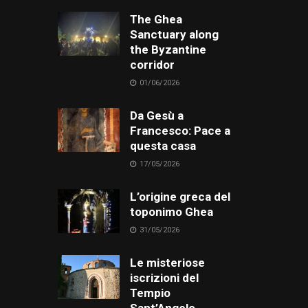
The Ghea
Sanctuary along
the Byzantine
corridor
01/06/2026
Da Gesù a
Francesco: Pace a
questa casa
17/05/2026
L’origine greca del
toponimo Ghea
31/05/2026
Le misteriose
iscrizioni del
Tempio
Sant’Angelo