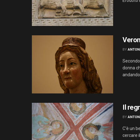
Erodoto n
Veron
BY
ANTON
Secondo 
donna che
andandogl
Il re
BY
ANTON
C'è un be
cercare il