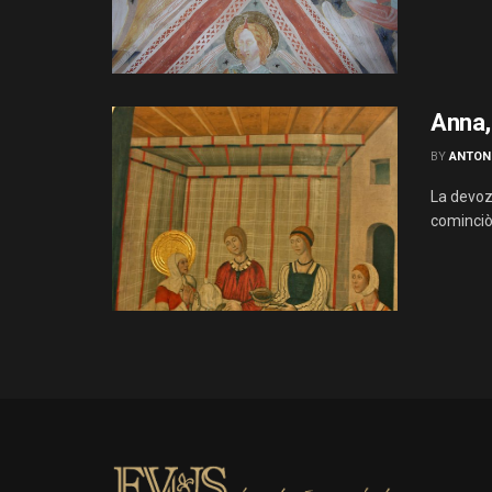
Anna, 
BY
ANTON
La devozi
cominciò 