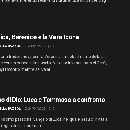
e parlava, riferendo l'esistenza di un'antica stirpe dei Magi ...
ica, Berenice e la Vera Icona
ELLA BAZZOLI
30/04/2026
0
una tradizione apocrifa Veronica sarebbe il nome della pia
 con un panno di lino asciugò il volto insanguinato di Gesù,
i incontro mentre saliva al ...
gno di Dio: Luca e Tommaso a confronto
ELLA BAZZOLI
24/04/2026
0
llissimo passo nel vangelo di Luca, nel quale Gesù ci invita a
 regno di Dio, non fuori ...