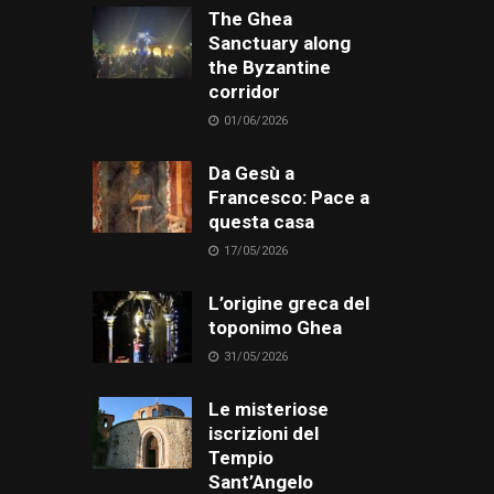
The Ghea
Sanctuary along
the Byzantine
corridor
01/06/2026
Da Gesù a
Francesco: Pace a
questa casa
17/05/2026
L’origine greca del
toponimo Ghea
31/05/2026
Le misteriose
iscrizioni del
Tempio
Sant’Angelo