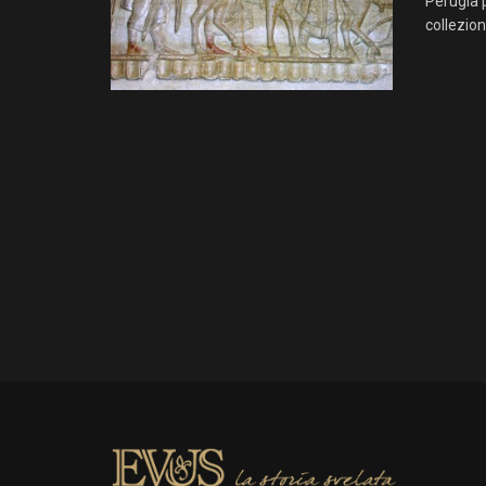
Perugia 
collezione