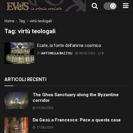
Home
Tag
virtù teologali
Tag:
virtù teologali
Ecate, la fonte dell’anima cosmica
BY
ANTONELLA BAZZOLI
18/02/2026
0
ARTICOLI RECENTI
The Ghea Sanctuary along the Byzantine
corridor
01/06/2026
Da Gesù a Francesco: Pace a questa casa
17/05/2026