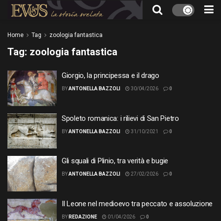
Home
Tag
zoologia fantastica
Tag:
zoologia fantastica
Giorgio, la principessa e il drago
BY
ANTONELLA BAZZOLI
30/04/2026
0
Spoleto romanica: i rilievi di San Pietro
BY
ANTONELLA BAZZOLI
31/10/2021
0
Gli squali di Plinio, tra verità e bugie
BY
ANTONELLA BAZZOLI
27/02/2026
0
Il Leone nel medioevo tra peccato e assoluzione
BY
REDAZIONE
01/04/2026
0