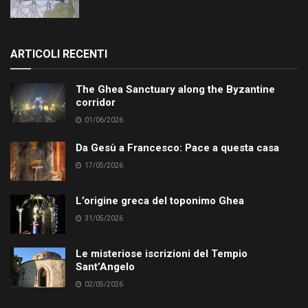
ARTICOLI RECENTI
The Ghea Sanctuary along the Byzantine
corridor
01/06/2026
Da Gesù a Francesco: Pace a questa casa
17/05/2026
L’origine greca del toponimo Ghea
31/05/2026
Le misteriose iscrizioni del Tempio
Sant’Angelo
02/05/2026