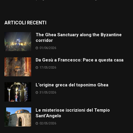
ARTICOLI RECENTI
The Ghea Sanctuary along the Byzantine
corridor
01/06/2026
Da Gesù a Francesco: Pace a questa casa
17/05/2026
L’origine greca del toponimo Ghea
31/05/2026
Le misteriose iscrizioni del Tempio
Sant’Angelo
02/05/2026