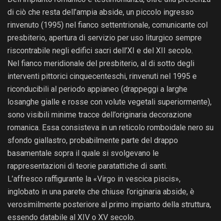
di ciò che resta dell’ampia abside, un piccolo ingresso
rinvenuto (1995) nel fianco settentrionale, comunicante col
presbiterio, apertura di servizio per uso liturgico sempre
riscontrabile negli edifici sacri dell’XI e del XII secolo.
Nel fianco meridionale del presbiterio, al di sotto degli
interventi pittorici cinquecenteschi, rinvenuti nel 1995 e
riconducibili al periodo appianeo (drappeggi a larghe
losanghe gialle e rosse con volute vegetali superiormente),
sono visibili minime tracce dell’originaria decorazione
romanica. Essa consisteva in un reticolo romboidale nero su
sfondo giallastro, probabilmente parte del drappo
basamentale sopra il quale si svolgevano le
rappresentazioni di teorie paratattiche di santi.
L’affresco raffigurante la «Virgo in vescica piscis»,
inglobato in una parete che chiuse l’originaria abside, è
verosimilmente posteriore al primo impianto della struttura,
essendo databile al XIV o XV secolo.