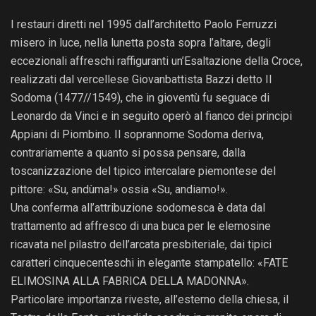
I restauri diretti nel 1995 dall’architetto Paolo Ferruzzi
misero in luce, nella lunetta posta sopra l’altare, degli
eccezionali affreschi raffiguranti un’Esaltazione della Croce,
realizzati dal vercellese Giovanbattista Bazzi detto Il
Sodoma (1477//1549), che in gioventù fu seguace di
Leonardo da Vinci e in seguito operò al fianco dei principi
Appiani di Piombino. Il soprannome Sodoma deriva,
contrariamente a quanto si possa pensare, dalla
toscanizzazione del tipico intercalare piemontese del
pittore: «Su, andùma!» ossia «Su, andiamo!».
Una conferma all’attribuzione sodomesca è data dal
trattamento ad affresco di una buca per le elemosine
ricavata nel pilastro dell’arcata presbiteriale, dai tipici
caratteri cinquecenteschi in elegante stampatello: «FATE
ELIMOSINA ALLA FABRICA DELLA MADONNA».
Particolare importanza riveste, all’esterno della chiesa, il