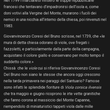
Nel 1799 i marcianesi vinsero le truppe repubblicane
francesi che tentavano d’impadronirsi dell’isola e, come
doni votivi alla Vergine del Monte, murarono i fucili dei
nemici in una nicchia all’interno della chiesa, poi rinvenuti nel
1983.
Giovanvincenzo Coresi del Bruno scrisse, nel 1739, che «le
mura di detta chiesa odorano di viole, ove fregati i
fazzoletti, e particolarmente dalla parte della campagna,
acquistano il colore giallo e conservano per molto tempo il
suddetto colore.»
Chissà che le
viole
cui si riferiva Giovanvincenzo Coresi
Del Bruno non siano le stesse che ancora oggi crescono
nella tarda primavera nei paraggi del Santuario? Famose
sono infatti le splendide fioriture di
Viola corsica ilvensis
che tra maggio e giugno ricoprono le irte vette granitiche
che fanno corona al massiccio del Monte Capanne,
riempendolo di miniaturistici tappeti viola dalle mille