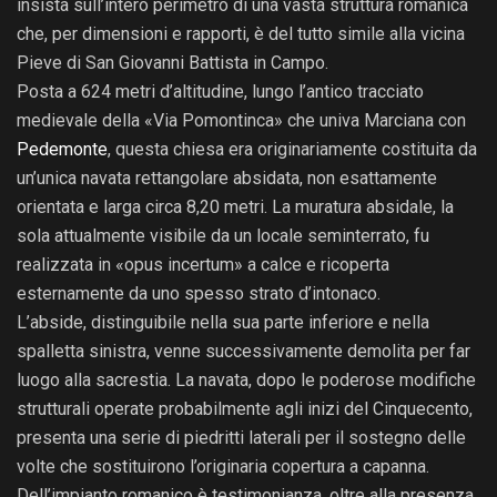
insista sull’intero perimetro di una vasta struttura romanica
che, per dimensioni e rapporti, è del tutto simile alla vicina
Pieve di San Giovanni Battista in Campo.
Posta a 624 metri d’altitudine, lungo l’antico tracciato
medievale della «Via Pomontinca» che univa Marciana con
Pedemonte
, questa chiesa era originariamente costituita da
un’unica navata rettangolare absidata, non esattamente
orientata e larga circa 8,20 metri. La muratura absidale, la
sola attualmente visibile da un locale seminterrato, fu
realizzata in «opus incertum» a calce e ricoperta
esternamente da uno spesso strato d’intonaco.
L’abside, distinguibile nella sua parte inferiore e nella
spalletta sinistra, venne successivamente demolita per far
luogo alla sacrestia. La navata, dopo le poderose modifiche
strutturali operate probabilmente agli inizi del Cinquecento,
presenta una serie di piedritti laterali per il sostegno delle
volte che sostituirono l’originaria copertura a capanna.
Dell’impianto romanico è testimonianza, oltre alla presenza