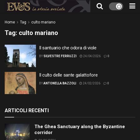
Home
Tag
culto mariano
Tag:
culto mariano
Il santuario che odora di viole
BY
SILVESTRE FERRUZZI
24/04/2026
0
Il culto delle sante galattofore
BY
ANTONELLA BAZZOLI
24/02/2026
0
ARTICOLI RECENTI
The Ghea Sanctuary along the Byzantine
corridor