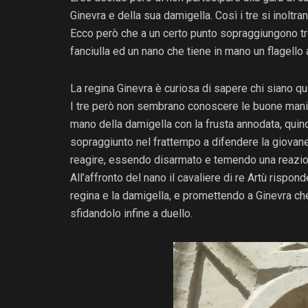
Ginevra e della sua damigella. Così i tre si inoltra
Ecco però che a un certo punto sopraggiungono tr
fanciulla ed un nano che tiene in mano un flagello
La regina Ginevra è curiosa di sapere chi siano que
I tre però non sembrano conoscere le buone manie
mano della damigella con la frusta annodata, quindi 
sopraggiunto nel frattempo a difendere la giovane c
reagire, essendo disarmato e temendo una reazion
All’affronto del nano il cavaliere di re Artù risp
regina e la damigella, e promettendo a Ginevra che 
sfidandolo infine a duello.