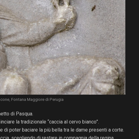
lcone, Fontana Maggiore di Perugia
chetto di Pasqua.
inciare la tradizionale “caccia al cervo bianco”.
re di poter baciare la più bella tra le dame presenti a corte.
accia, scegliendo di restare in compagnia della regina