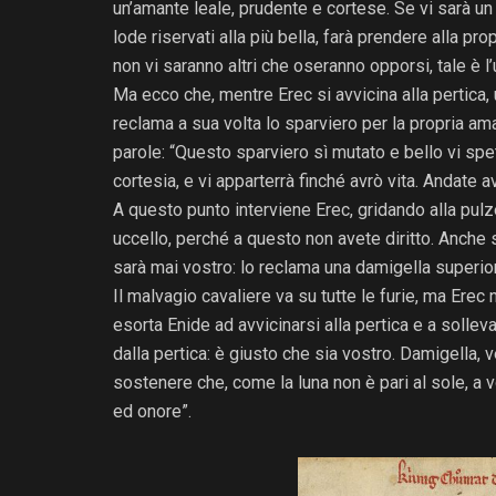
un’amante leale, prudente e cortese. Se vi sarà un
lode riservati alla più bella, farà prendere alla propr
non vi saranno altri che oseranno opporsi, tale è 
Ma ecco che, mentre Erec si avvicina alla pertica, 
reclama a sua volta lo sparviero per la propria ama
parole: “Questo sparviero sì mutato e bello vi spe
cortesia, e vi apparterrà finché avrò vita. Andate av
A questo punto interviene Erec, gridando alla pulzel
uccello, perché a questo non avete diritto. Anche
sarà mai vostro: lo reclama una damigella superiore
Il malvagio cavaliere va su tutte le furie, ma Ere
esorta Enide ad avvicinarsi alla pertica e a solleva
dalla pertica: è giusto che sia vostro. Damigella, v
sostenere che, come la luna non è pari al sole, a v
ed onore”.