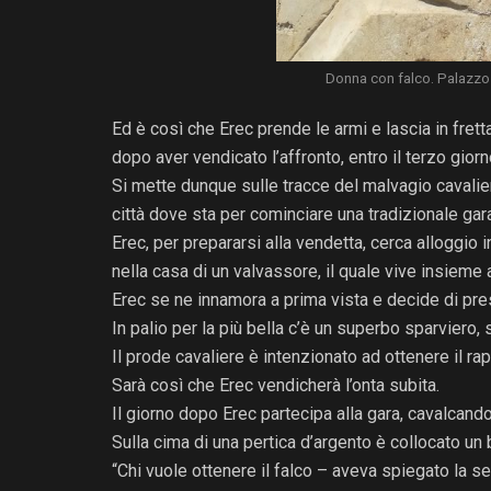
Donna con falco. Palazzo d
Ed è così che Erec prende le armi e lascia in fretta
dopo aver vendicato l’affronto, entro il terzo giorn
Si mette dunque sulle tracce del malvagio cavaliere
città dove sta per cominciare una tradizionale gar
Erec, per prepararsi alla vendetta, cerca alloggio i
nella casa di un valvassore, il quale vive insieme a
Erec se ne innamora a prima vista e decide di pres
In palio per la più bella c’è un superbo sparviero
Il prode cavaliere è intenzionato ad ottenere il ra
Sarà così che Erec vendicherà l’onta subita.
Il giorno dopo Erec partecipa alla gara, cavalcando
Sulla cima di una pertica d’argento è collocato un
“Chi vuole ottenere il falco – aveva spiegato la s