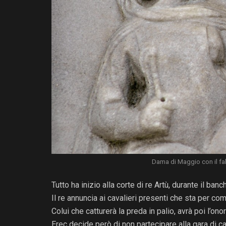
Dama di Maggio con il fa
Tutto ha inizio alla corte di re Artù, durante il ban
Il re annuncia ai cavalieri presenti che sta per com
Colui che catturerà la preda in palio, avrà poi l’ono
Erec decide però di non partecipare alla gara di c