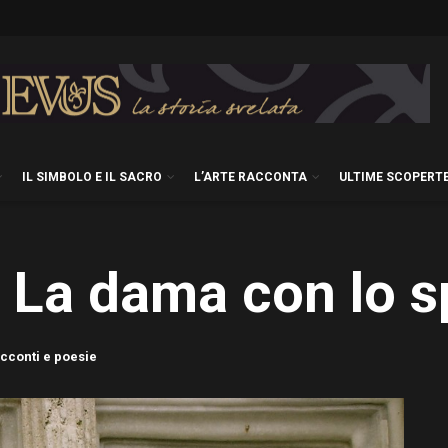
IL SIMBOLO E IL SACRO
L’ARTE RACCONTA
ULTIME SCOPERT
. La dama con lo s
cconti e poesie