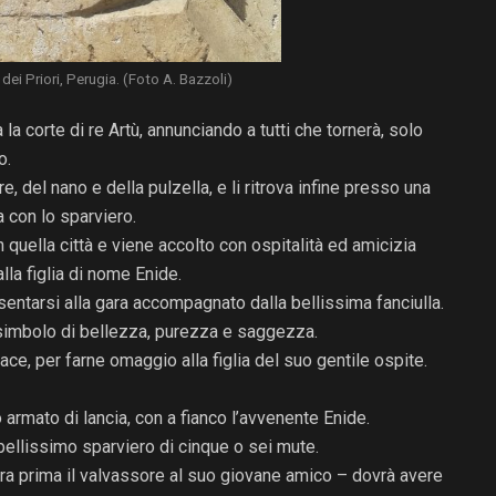
ei Priori, Perugia. (Foto A. Bazzoli)
 la corte di re Artù, annunciando a tutti che tornerà, solo
o.
, del nano e della pulzella, e li ritrova infine presso una
a con lo sparviero.
n quella città e viene accolto con ospitalità ed amicizia
lla figlia di nome Enide.
entarsi alla gara accompagnato dalla bellissima fanciulla.
, simbolo di bellezza, purezza e saggezza.
pace, per farne omaggio alla figlia del suo gentile ospite.
 armato di lancia, con a fianco l’avvenente Enide.
 bellissimo sparviero di cinque o sei mute.
era prima il valvassore al suo giovane amico – dovrà avere