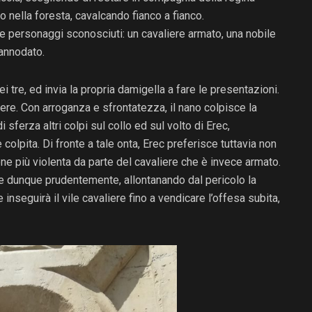
no nella foresta, cavalcando fianco a fianco.
e personaggi sconosciuti: un cavaliere armato, una nobile
 annodato.
i tre, ed invia la propria damigella a fare le presentazioni.
re. Con arroganza e sfrontatezza, il nano colpisce la
sferza altri colpi sul collo ed sul volto di Erec,
olpita. Di fronte a tale onta, Erec preferisce tuttavia non
e più violenta da parte del cavaliere che è invece armato.
onde dunque prudentemente, allontanando dal pericolo la
inseguirà il vile cavaliere fino a vendicare l’offesa subita,