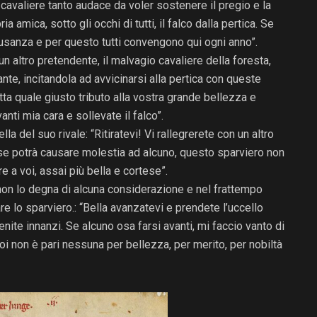
 cavaliere tanto audace da voler sostenere il pregio e la
ia amica, sotto gli occhi di tutti, il falco dalla pertica. Se
l’usanza e per questo tutti convengono qui ogni anno”.
un altro pretendente, il malvagio cavaliere della foresta,
nte, incitandola ad avvicinarsi alla pertica con queste
tta quale giusto tributo alla vostra grande bellezza e
anti mia cara e sollevate il falco”.
la del suo rivale: “Ritiratevi! Vi rallegrerete con un altro
 se potrà causare molestia ad alcuno, questo sparviero non
 a voi, assai più bella e cortese”.
c non lo degna di alcuna considerazione e nel frattempo
re lo sparviero.: “Bella avanzatevi e prendete l’uccello
enite innanzi. Se alcuno osa farsi avanti, mi faccio vanto di
oi non è pari nessuna per bellezza, per merito, per nobiltà