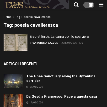
Home
Tag
poesia cavalleresca
Tag:
poesia cavalleresca
Erec et Enide. La dama con lo sparviero
BY
ANTONELLA BAZZOLI
24/04/2026
0
ARTICOLI RECENTI
The Ghea Sanctuary along the Byzantine
corridor
01/06/2026
Da Gesù a Francesco: Pace a questa casa
17/05/2026